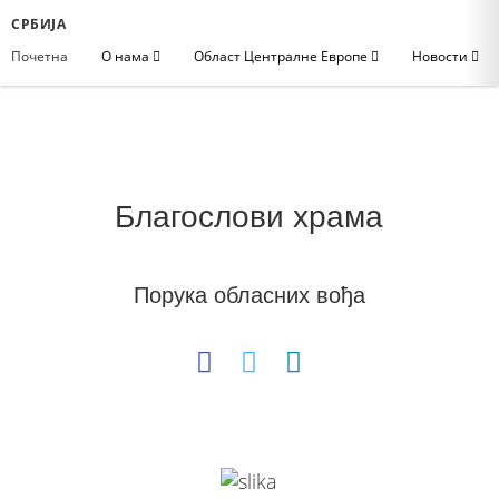
СРБИЈА
Почетна
О нама
Област Централне Европе
Новости
Благослови храма
Порука обласних вођа