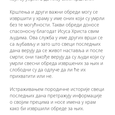
Крштења и други важни обреди могу се
извршити у храму у име оних који су умрли
без те могућности. Такви обреди доносе
спасоносну благодат Исуса Христа свим
људима. Ова служба у име других врши се
са љубављу и зато што свеци последњих
дана верују да се живот наставља и после
смрти; они такође верују да су људи који су
умрли свесни обреда извршених за њих и
слободни су да одлуче да ли ће их
прихватити или не.
Истраживањем породичне историје свеци
последњих дана претражују информације
о својим прецима и носе имена у храм
како би извршили обреде за њих.