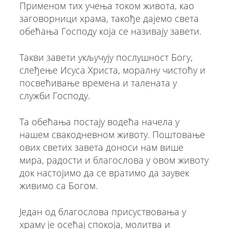
Применом тих учења током живота, као
заговорници храма, такође дајемо света
обећања Господу која се називају завети.
Такви завети укључују послушност Богу,
слеђење Исуса Христа, моралну чистоћу и
посвећивање времена и талената у
служби Господу.
Та обећања постају водећа начела у
нашем свакодневном животу. Поштовање
ових светих завета доноси нам више
мира, радости и благослова у овом животу
док настојимо да се вратимо да заувек
живимо са Богом.
Један од благослова присуствовања у
храму је осећај спокоја, молитва и