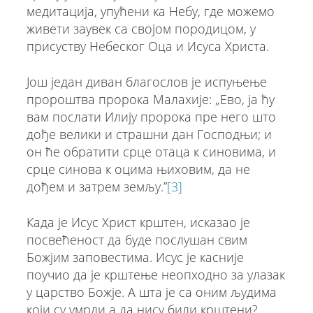
медитација, упућени ка Небу, где можемо
живети заувек са својом породицом, у
присуству Небеског Оца и Исуса Христа.
Још један диван благослов је испуњење
пророштва пророка Малахије: „Ево, jа ћу
вам послати Илиjу пророка пре него што
дође велики и страшни дан Господњи; и
он ће обратити срце отаца к синовима, и
срце синова к оцима њиховим, да не
дођем и затрем земљу.”
[3]
Када је Исус Христ крштен, исказао је
посвећеност да буде послушан свим
Божјим заповестима. Исус је касније
поучио да је крштење неопходно за улазак
у царство Божје. А шта је са оним људима
који су умрли а да нису били крштени?