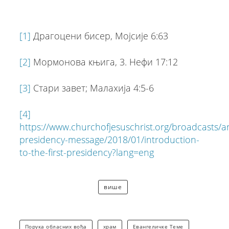
[1]
Драгоцени бисер, Moјсије 6:63
[2]
Мормонова књига, 3. Нефи 17:12
[3]
Стари завет; Maлахија 4:5-6
[4]
https://www.churchofjesuschrist.org/broadcasts/arti
presidency-message/2018/01/introduction-
to-the-first-presidency?lang=eng
више
Порука обласних вођа
храм
Евангеличке Теме