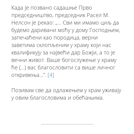
Када је позвано садашње Прво
председништво, председник Расел М.
Нелсон је рекао: „… Сви ми имамо циљ да
будемо даривани моћу у дому Господњем,
запечаћени као породица, верни
заветима склопљеним у храму који нас
квалификују за највећи дар Божји, а то је
вечни живот. Ваше богослужење у храму
ће (…) вас благословити са више личног
откривења…”.
[4]
Позивам све да одлажењем у храм уживају
у овим благословима и обећањима.