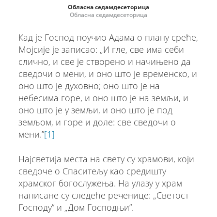
Обласна седамдесеторица
Обласна седамдесеторица
Кад је Господ поучио Адама о плану среће,
Мојсије је записао: „И гле, све има себи
слично, и све је створено и начињено да
сведочи о мени, и оно што је временско, и
оно што је духовно; оно што је на
небесима горе, и оно што је на земљи, и
оно што је у земљи, и оно што је под
земљом, и горе и доле: све сведочи о
мени.”
[1]
Најсветија места на свету су храмови, који
сведоче о Спаситељу као средишту
храмског богослужења. На улазу у храм
написане су следеће реченице: „Светост
Господу” и „Дом Господњи”.