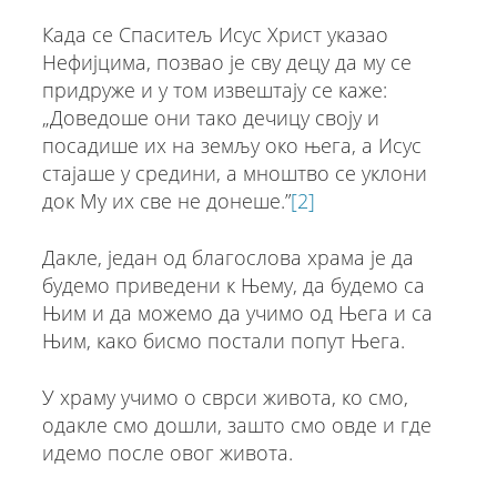
Када се Спаситељ Исус Христ указао
Нефијцима, позвао је сву децу да му се
придруже и у том извештају се каже:
„Доведоше они тако дечицу своју и
посадише их на земљу око њега, а Исус
стајаше у средини, а мноштво се уклони
док Му их све не донеше.”
[2]
Дакле, један од благослова храма је да
будемо приведени к Њему, да будемо са
Њим и да можемо да учимо од Њега и са
Њим, како бисмо постали попут Њега.
У храму учимо о сврси живота, ко смо,
одакле смо дошли, зашто смо овде и где
идемо после овог живота.