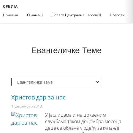
СРБИЈА
Почетна
О нама
Област Централне Европе
Новости
Евангеличке Теме
Христов дар за нас
1. децембар 2018.
У јаслицама и на црквеним
службама током децембра месеца
деца се облаче у одећу за купање