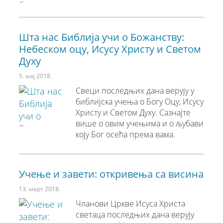
Шта нас Библија учи о Божанству:
Небеском оцу, Исусу Христу и Светом
Духу
5. мај 2018.
Свеци последњих дана верују у
библијска учења о Богу Оцу, Исусу
Христу и Светом Духу. Сазнајте
више о овим учењима и о љубави
коју Бог осећа према вама.
Учење и завети: oткривења са висина
13. март 2018.
Чланови Цркве Исуса Христа
светаца последњих дана верују