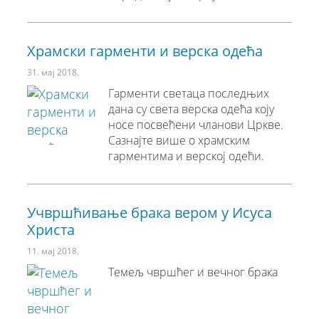
Храмски гарменти и верска одећа
31. мај 2018.
Гарменти светаца последњих
дана су света верска одећа коју
носе посвећени чланови Цркве.
Сазнајте више о храмским
гарментима и верској одећи.
Учвршћивање брака вером у Исуса
Христа
11. мај 2018.
Темељ чвршћег и вечног брака