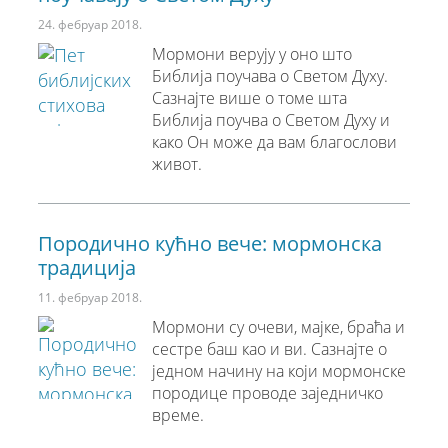
24. фебруар 2018.
Мормони верују у оно што
Библија поучава о Светом Духу.
Сазнајте више о томе шта
Библија поучва о Светом Духу и
како Он може да вам благослови
живот.
Породично кућно вече: мормонска
традиција
11. фебруар 2018.
Мормони су очеви, мајке, браћа и
сестре баш као и ви. Сазнајте о
једном начину на који мормонске
породице проводе заједничко
време.