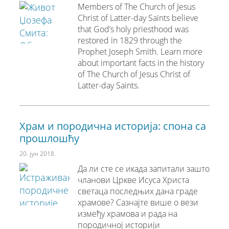
Members of The Church of Jesus
Christ of Latter-day Saints believe
that God’s holy priesthood was
restored in 1829 through the
Prophet Joseph Smith. Learn more
about important facts in the history
of The Church of Jesus Christ of
Latter-day Saints.
Храм и породична историја: спона са
прошлошћу
20. јун 2018.
Да ли сте се икада запитали зашто
чланови Цркве Исуса Христа
светаца последњих дана граде
храмове? Сазнајте више о вези
између храмова и рада на
породичној историји