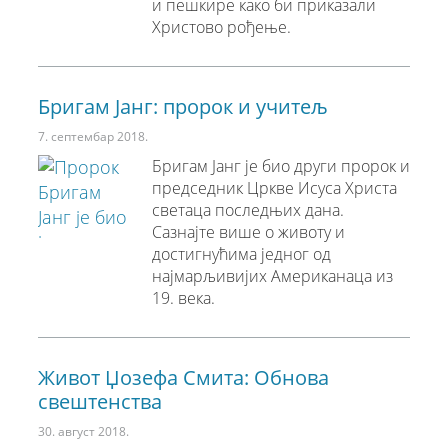
и пешкире како би приказали
Христово рођење.
Бригам Јанг: пророк и учитељ
7. септембар 2018.
Бригам Јанг је био други пророк и
председник Цркве Исуса Христа
светаца последњих дана.
Сазнајте више о животу и
достигнућима једног од
најмарљивијих Американаца из
19. века.
Живот Џозефа Смита: Обнова
свештенства
30. август 2018.