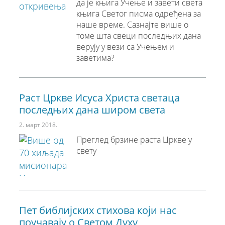
да је књига Учење и завети света
књига Светог писма одређена за
наше време. Сазнајте више о
томе шта свеци последњих дана
верују у вези са Учењем и
заветима?
Раст Цркве Исуса Христа светаца
последњих дана широм света
2. март 2018.
Преглед брзине раста Цркве у
свету
Пет библијских стихова који нас
поучавају о Светом Духу